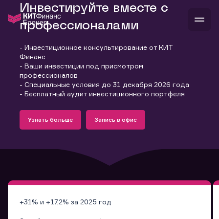
Инвестируйте вместе с
профессионалами
- Инвестиционное консультирование от КИТ
В
Финанс
Войти
Стать клиентом
- Ваши инвестиции под присмотром
Л
профессионалов
- Специальные условия до 31 декабря 2026 года
В
В
В
инвестиции
- Бесплатный аудит инвестиционного портфеля
банкам и компаниям
Подробнее
Запись в офис
о компании
Узнать больше
Запись в офис
поддержка
Узнать больше
Запись в офис
и
о 
п
тарифы
с 
н
и
г
к
т
ан
ка
н
и
п
ба
м
у
во
до
р
о
д
+31% и +17,2% за 2025 год